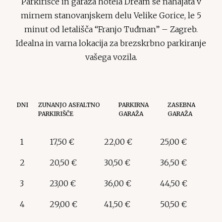
Parkirišče in garaža hotela Dream se nahajata v
mirnem stanovanjskem delu Velike Gorice, le 5
minut od letališča “Franjo Tuđman” – Zagreb.
Idealna in varna lokacija za brezskrbno parkiranje
vašega vozila.
DNI
ZUNANJO ASFALTNO
PARKIRNA
ZASEBNA
PARKIRIŠČE
GARAŽA
GARAŽA
1
17,50 €
22,00 €
25,00 €
2
20,50 €
30,50 €
36,50 €
3
23,00 €
36,00 €
44,50 €
4
29,00 €
41,50 €
50,50 €