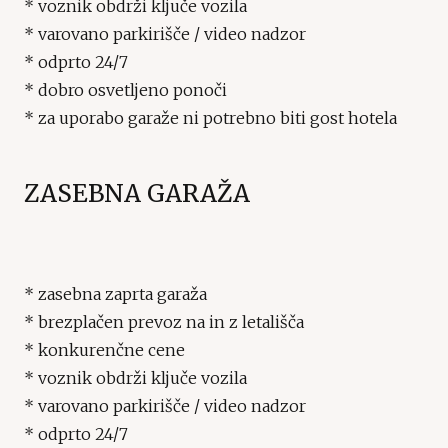
* voznik obdrži ključe vozila
* varovano parkirišče / video nadzor
* odprto 24/7
* dobro osvetljeno ponoči
* za uporabo garaže ni potrebno biti gost hotela
ZASEBNA GARAŽA
* zasebna zaprta garaža
* brezplačen prevoz na in z letališča
* konkurenčne cene
* voznik obdrži ključe vozila
* varovano parkirišče / video nadzor
* odprto 24/7