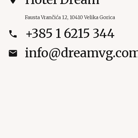
Fausta Vrančića 12, 10410 Velika Gorica
+385 1 6215 344
phone
info@dreamvg.co
email