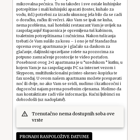
mikrovalna pećnica. Tu su također i sve ostale kuhinjske
potrepštine i mali kuhinjski aparati (toster, kuhalo za
vodu, itd.) potrebni za izradu ukusnog jela bilo da se radi
o doručku, ručku ili večeri. Ako Vam se ipak ne kuha,
nema problema, naš hotelski restaurant Vam je uvijek na
raspolaganju! Kupaonica je opremljena tuš kabinom,
toaletnim potrepštinama i ručnicima. Nakon tuširanja
trebati će Vam sušilo za kosu – i ono je tu! Standardna
oprema ovog apartmana je i glačalo sa daskom za
glačanje, daljinski upravljane rolete na prozorima za
potpuno zamračenje prostorije te video portafon.
Posebnost ovog 2+1 apartmana je u “uredskom ” kutku, u
kojem Vam je na raspolaganju PC sa internet vezom i
Skypeom, multifunkcionalni printer-skener-kopirka te
fax uređaj. U ovom našem apartmanu možete prespavati
noć ili dvije, no ako Vam se svidi, nudimo i kratkoročni i
dugoročni najam prema posebnim cijenama. Molimo da
nas kontaktirate radi više informacija. Kućni ljubimci su
dobrodošli (uz nadoplatu!).
Trenutačno nema dostupnih soba ove
vrste
PRONAĐI RASPOLOŽIVE DATUME