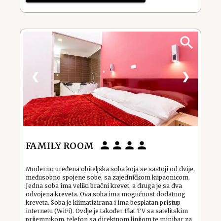
❮
❯
FAMILY ROOM
Moderno uređena obiteljska soba koja se sastoji od dvije,
međusobno spojene sobe, sa zajedničkom kupaonicom.
Jedna soba ima veliki bračni krevet, a druga je sa dva
odvojena kreveta. Ova soba ima mogućnost dodatnog
kreveta. Soba je klimatizirana i ima besplatan pristup
internetu (WiFi). Ovdje je također Flat TV sa satelitskim
prijemnikom, telefon sa direktnom linijom te minibar za