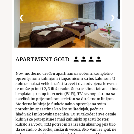
❮
❯
APARTMENT GOLD
Nov, moderno uređen apartman sa sobom, kompletno
opremljenom kuhinjom i kupaonicom sa tuš kabinom. U
sobi se nalazi veliki bračni krevet i dva odvojena kreveta
te može primiti 2, 3 ili 4 osobe. Soba je klimatizirana i ima
besplatan pristup internetu (WiFi), TV ravnog ekrana sa
satelitskim prijemnikom i telefon sa direktnom linijom.
Moderna kuhinja je funkcionalno opremljena svim
potrebnim aparatima kao što su štednjak, pećnica,
hladnjak i mikrovalna pećnica. Tu su također i sve ostale
kuhinjske potrepštine i mali kuhinjski aparati (toster,
kuhalo za vodu, itd.) potrebni za izradu ukusnog jela bilo
da se radi o doručku, ručku ili večeri. Ako Vam se ipak ne