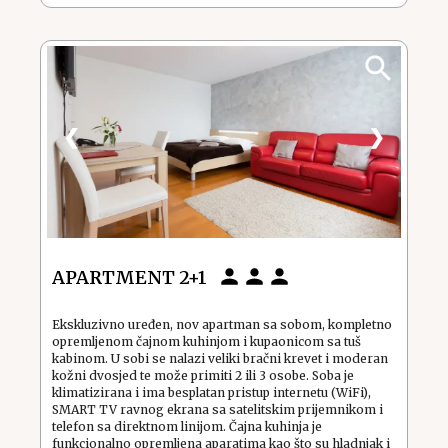
❮
❯
APARTMENT 2+1
Ekskluzivno uređen, nov apartman sa sobom, kompletno
opremljenom čajnom kuhinjom i kupaonicom sa tuš
kabinom. U sobi se nalazi veliki bračni krevet i moderan
kožni dvosjed te može primiti 2 ili 3 osobe. Soba je
klimatizirana i ima besplatan pristup internetu (WiFi),
SMART TV ravnog ekrana sa satelitskim prijemnikom i
telefon sa direktnom linijom. Čajna kuhinja je
funkcionalno opremljena aparatima kao što su hladnjak i