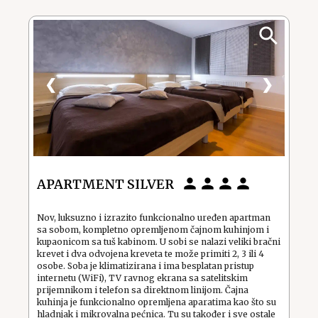
❮
❯
APARTMENT SILVER
Nov, luksuzno i izrazito funkcionalno uređen apartman
sa sobom, kompletno opremljenom čajnom kuhinjom i
kupaonicom sa tuš kabinom. U sobi se nalazi veliki bračni
krevet i dva odvojena kreveta te može primiti 2, 3 ili 4
osobe. Soba je klimatizirana i ima besplatan pristup
internetu (WiFi), TV ravnog ekrana sa satelitskim
prijemnikom i telefon sa direktnom linijom. Čajna
kuhinja je funkcionalno opremljena aparatima kao što su
hladnjak i mikrovalna pećnica. Tu su također i sve ostale