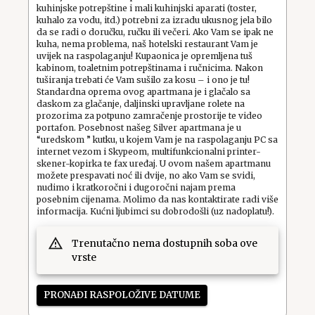
kuhinjske potrepštine i mali kuhinjski aparati (toster,
kuhalo za vodu, itd.) potrebni za izradu ukusnog jela bilo
da se radi o doručku, ručku ili večeri. Ako Vam se ipak ne
kuha, nema problema, naš hotelski restaurant Vam je
uvijek na raspolaganju! Kupaonica je opremljena tuš
kabinom, toaletnim potrepštinama i ručnicima. Nakon
tuširanja trebati će Vam sušilo za kosu – i ono je tu!
Standardna oprema ovog apartmana je i glačalo sa
daskom za glačanje, daljinski upravljane rolete na
prozorima za potpuno zamračenje prostorije te video
portafon. Posebnost našeg Silver apartmana je u
“uredskom ” kutku, u kojem Vam je na raspolaganju PC sa
internet vezom i Skypeom, multifunkcionalni printer-
skener-kopirka te fax uređaj. U ovom našem apartmanu
možete prespavati noć ili dvije, no ako Vam se svidi,
nudimo i kratkoročni i dugoročni najam prema
posebnim cijenama. Molimo da nas kontaktirate radi više
informacija. Kućni ljubimci su dobrodošli (uz nadoplatu!).
Trenutačno nema dostupnih soba ove
vrste
PRONAĐI RASPOLOŽIVE DATUME