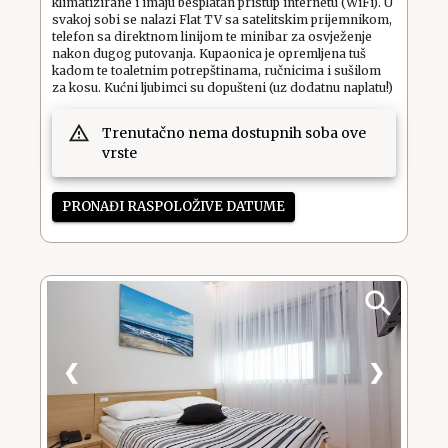
klimatizirane i imaju besplatan pristup internetu (WiFi). U
svakoj sobi se nalazi Flat TV sa satelitskim prijemnikom,
telefon sa direktnom linijom te minibar za osvježenje
nakon dugog putovanja. Kupaonica je opremljena tuš
kadom te toaletnim potrepštinama, ručnicima i sušilom
za kosu. Kućni ljubimci su dopušteni (uz dodatnu naplatu!)
Trenutačno nema dostupnih soba ove
vrste
PRONAĐI RASPOLOŽIVE DATUME
❮
❯