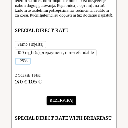
telefon sa direktnom linijom te minibar za osvježenje
nakon dugog putovanja. Kupaonica je opremljena tuš
kadom te toaletnim potrepštinama, ručnicima i sušilom
za kosu. Kućni ljubimci su dopušteni (uz dodatnu naplatu!).
SPECIAL DIRECT RATE
Samo smještaj
100 night(s) prepayment, non-refundable
-25%
2
Odrasli
,
1
Noć
105 €
140 €
REZERVIRAJ
SPECIAL DIRECT RATE WITH BREAKFAST