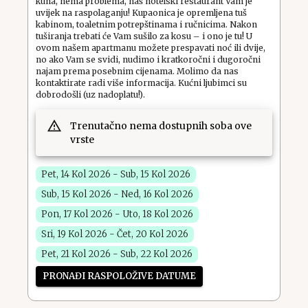
kuha, nema problema, naš hotelski restaurant Vam je
uvijek na raspolaganju! Kupaonica je opremljena tuš
kabinom, toaletnim potrepštinama i ručnicima. Nakon
tuširanja trebati će Vam sušilo za kosu – i ono je tu! U
ovom našem apartmanu možete prespavati noć ili dvije,
no ako Vam se svidi, nudimo i kratkoročni i dugoročni
najam prema posebnim cijenama. Molimo da nas
kontaktirate radi više informacija. Kućni ljubimci su
dobrodošli (uz nadoplatu!).
Trenutačno nema dostupnih soba ove
vrste
Pet, 14 Kol 2026 - Sub, 15 Kol 2026
Sub, 15 Kol 2026 - Ned, 16 Kol 2026
Pon, 17 Kol 2026 - Uto, 18 Kol 2026
Sri, 19 Kol 2026 - Čet, 20 Kol 2026
Pet, 21 Kol 2026 - Sub, 22 Kol 2026
PRONAĐI RASPOLOŽIVE DATUME