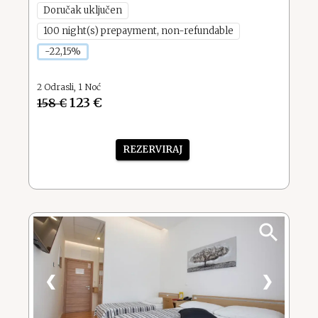
Doručak uključen
100 night(s) prepayment, non-refundable
-22,15%
2
Odrasli
,
1
Noć
123 €
158 €
REZERVIRAJ
❮
❯